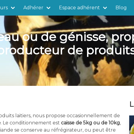
urs
Adhérer
Espace adhérent
Blog
eau ou de génisse, pro
roducteur de produits l
L
duits laitiers, nous propose occasionnellement de
e
. Le conditionnement est
caisse de 5kg ou de 10kg
,
iande se conserve au réfrégirateur, ou peut être