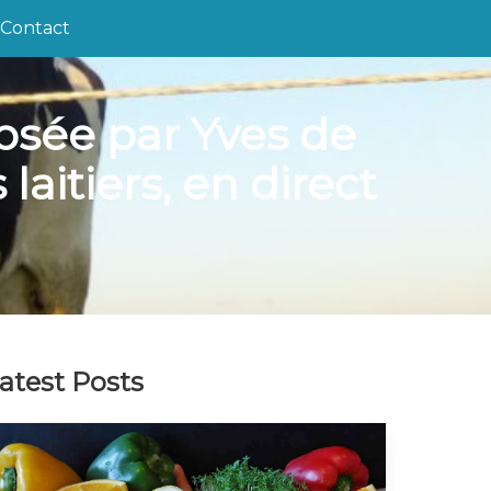
Contact
psée par Yves de
aitiers, en direct
atest Posts