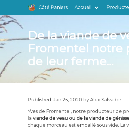
Côté Paniers
Accueil
Producte
De la viande de v
Fromentel notre p
de leur ferme...
Published: Jan 25, 2020 by Alex Salvador
Yves de Fromentel, notre producteur de pro
la
viande de veau ou de la viande de géniss
chaque morceau est emballé sous vide. La v